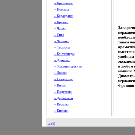
» Крем-мыло
» Помады
» Карандаши
» Кружки
Заварочн
» Чашки
нержавею
» Сито
необходи
» Чайники
таком ча
ароматич
» Термосы
имеет вы
» Контейнеры
удобным 
» Дуршлаг
эксклюзи
в любом 
» Заварник для чая
машине Х
» Ложки
Диаметр 
» Сахарница
нержавею
Франция 
» Вилки
» Подставки
» Держатели
» Вешалки
» Книжки
ta88
|