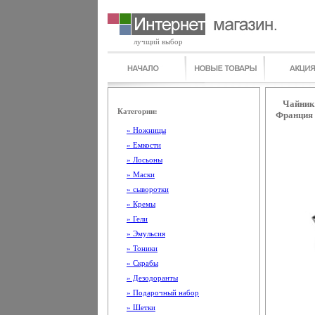
лучщий выбор
Чайник 
Категории:
Франция 
» Ножницы
» Емкости
» Лосьоны
» Маски
» сыворотки
» Кремы
» Гели
» Эмульсия
» Тоники
» Скрабы
» Дезодоранты
» Подарочный набор
» Шетки