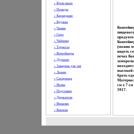
» Крем-мыло
» Помады
» Карандаши
» Кружки
Контейне
» Чашки
пищевого
» Сито
продукто
» Чайники
Контейне
(можно м
» Термосы
видеть с
» Контейнеры
печах Ко
» Дуршлаг
заморозк
находится
» Заварник для чая
высокой 
» Ложки
брать еду
» Сахарница
Материал
см х 7 с
» Вилки
5917.
» Подставки
» Держатели
» Вешалки
» Книжки