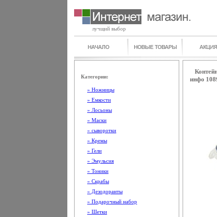
лучщий выбор
Контейн
Категории:
инфо 108
» Ножницы
» Емкости
» Лосьоны
» Маски
» сыворотки
» Кремы
» Гели
» Эмульсия
» Тоники
» Скрабы
» Дезодоранты
» Подарочный набор
» Шетки