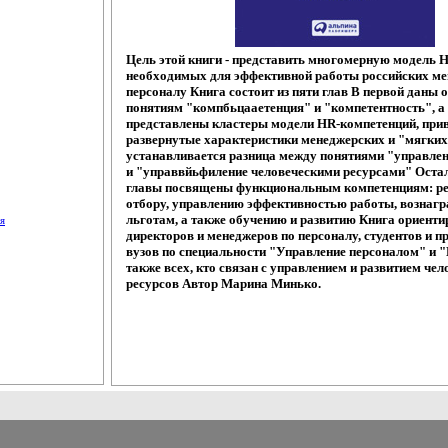
Цель этой книги - представить многомерную модель 
необходимых для эффективной работы российских ме
персоналу Книга состоит из пяти глав В первой даны 
понятиям "компбьцааетенция" и "компетентность", а
представлены кластеры модели HR-компетенций, при
развернутые характеристики менеджерских и "мягких
устанавливается разница между понятиями "управле
и "управвйьфиление человеческими ресурсами" Оста
главы посвящены функциональным компетенциям: ре
отбору, управлению эффективностью работы, вознаг
льготам, а также обучению и развитию Книга ориенти
я
директоров и менеджеров по персоналу, студентов и п
вузов по специальности "Управление персоналом" и 
также всех, кто связан с управлением и развитием че
ресурсов Автор Марина Минько.