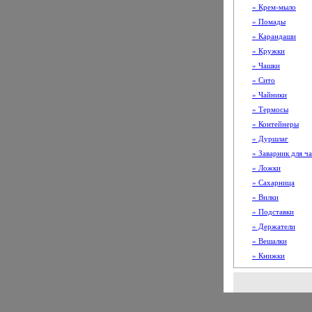
» Крем-мыло
» Помады
» Карандаши
» Кружки
» Чашки
» Сито
» Чайники
» Термосы
» Контейнеры
» Дуршлаг
» Заварник для ча
» Ложки
» Сахарница
» Вилки
» Подставки
» Держатели
» Вешалки
» Книжки