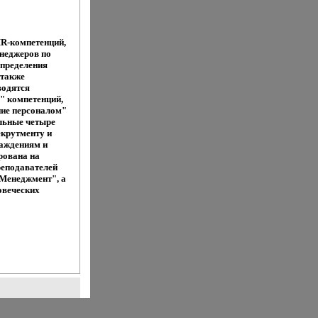
HR-компетенций,
неджеров по
определения
 также
водятся
" компетенций,
ние персоналом"
льные четыре
крутменту и
раждениям и
рована на
реподавателей
"Менеджмент", а
ловеческих