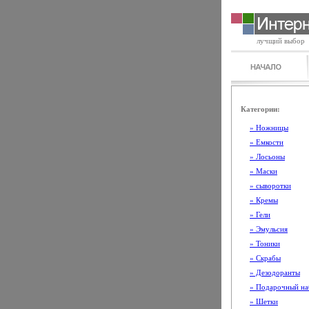
лучщий выбор
Категории:
» Ножницы
» Емкости
» Лосьоны
» Маски
» сыворотки
» Кремы
» Гели
» Эмульсия
» Тоники
» Скрабы
» Дезодоранты
» Подарочный на
» Шетки