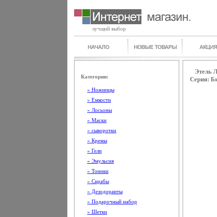
лучщий выбор
Этель Л
Категории:
Серия: Б
» Ножницы
» Емкости
» Лосьоны
» Маски
» сыворотки
» Кремы
» Гели
» Эмульсия
» Тоники
» Скрабы
» Дезодоранты
» Подарочный набор
» Шетки