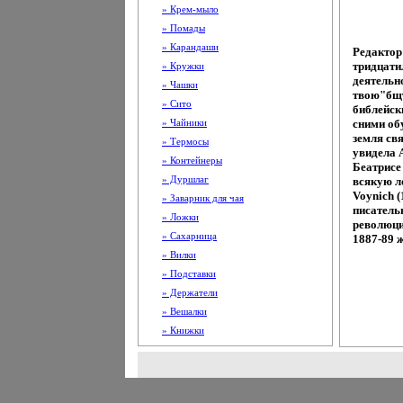
» Крем-мыло
» Помады
» Карандаши
Редактор
тридцати
» Кружки
деятельн
» Чашки
твою"бщъ
» Сито
библейск
» Чайники
сними обу
земля св
» Термосы
увидела 
» Контейнеры
Беатрисе
» Дуршлаг
всякую л
Voynich (
» Заварник для чая
писатель
» Ложки
революци
» Сахарница
1887-89 
» Вилки
» Подставки
» Держатели
» Вешалки
» Книжки