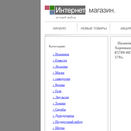
лучщий выбор
Памятны
Категории:
Хорошая 
85789-00
» Ножницы
579x.
» Емкости
» Лосьоны
» Маски
» сыворотки
» Кремы
» Гели
» Эмульсия
» Тоники
» Скрабы
» Дезодоранты
» Подарочный набор
» Шетки