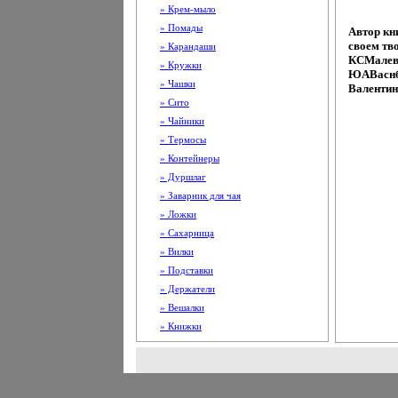
» Крем-мыло
» Помады
Автор кн
своем тво
» Карандаши
КСМалев
» Кружки
ЮАВаснбщ
» Чашки
Валентин
» Сито
» Чайники
» Термосы
» Контейнеры
» Дуршлаг
» Заварник для чая
» Ложки
» Сахарница
» Вилки
» Подставки
» Держатели
» Вешалки
» Книжки