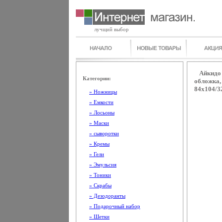
лучщий выбор
Айкидо
Категории:
обложка,
84x104/3
» Ножницы
» Емкости
» Лосьоны
» Маски
» сыворотки
» Кремы
» Гели
» Эмульсия
» Тоники
» Скрабы
» Дезодоранты
» Подарочный набор
» Шетки