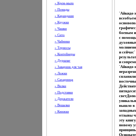
» Крем-мыло
» Помады
`Айкидо 
» Карандаши
всеобъем
» Кружки
основопо
графичес
» Чашки
боевым и
» Сито
с помощь
» Чайники
духовным
молниено
» Термосы
и сейчас`
» Контейнеры
результа
» Дуршлаг
и соврем
`Айкидо 
» Заварник для чая
неразреш
» Ложки
сплавили
» Сахарница
восточны
Действит
» Вилки
пятидеся
» Подставки
светДопо
» Держатели
уникально
» Вешалки
вышло в 
западных
» Книжки
отзывы ч
эту книгу
новому у
принципы
Основате