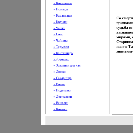
» Крем-мыло
» Помады
» Карандаши
Со смерт
» Кружки
признающ
судьба и
» Чашки
вызывает
» Сито
мирами, 
» Чайники
Старинная
нынче Та
» Термосы
знаменит
» Контейнеры
» Дуршлаг
» Заварник для чая
» Ложки
» Сахарница
» Вилки
» Подставки
» Держатели
» Вешалки
» Книжки