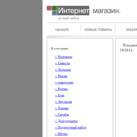
лучщий выбор
Владими
Категории:
10261x.
» Ножницы
» Емкости
» Лосьоны
» Маски
» сыворотки
» Кремы
» Гели
» Эмульсия
» Тоники
» Скрабы
» Дезодоранты
» Подарочный набор
» Шетки