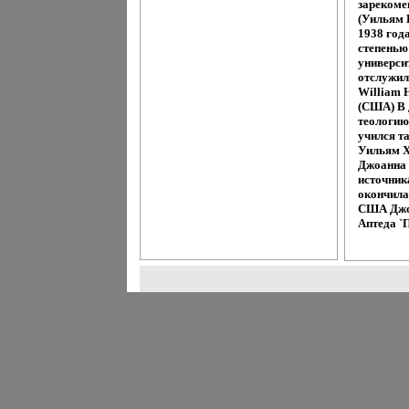
зарекоме
(Уильям 
1938 год
степенью
университ
отслужил
William 
(США) В 
теологию
учился т
Уильям Х
Джоанна 
источник
окончила
США Джоа
Аптеда `П