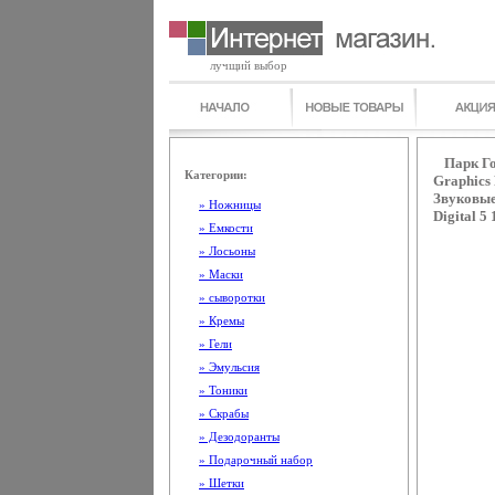
лучщий выбор
Парк Го
Категории:
Graphics 
Звуковые
» Ножницы
Digital 5
» Емкости
» Лосьоны
» Маски
» сыворотки
» Кремы
» Гели
» Эмульсия
» Тоники
» Скрабы
» Дезодоранты
» Подарочный набор
» Шетки