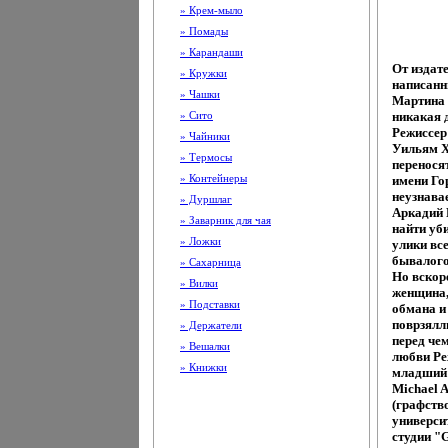
» Крем-мыло
» Помады
» Карандаши
От издат
» Кружки
написанн
» Чашки
Мартина 
» Сито
никакая 
Режиссер
» Чайники
Уильям Х
» Термосы
переносят
» Контейнеры
имени Го
неузнава
» Дуршлаг
Аркадий 
» Заварник для чая
найти уб
» Ложки
улики вс
бывалого
» Сахарница
Но вскоре
» Вилки
женщина,
» Подставки
обмана и
поврзялл
» Держатели
перед чем
» Вешалки
любви Ре
» Книжки
младший 
Michael 
(графств
универси
студии "G