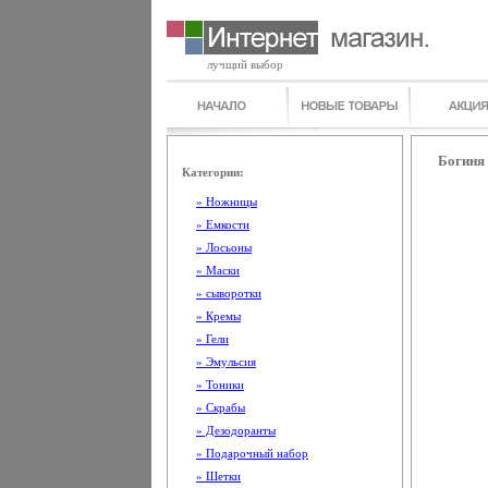
лучщий выбор
Богиня 
Категории:
» Ножницы
» Емкости
» Лосьоны
» Маски
» сыворотки
» Кремы
» Гели
» Эмульсия
» Тоники
» Скрабы
» Дезодоранты
» Подарочный набор
» Шетки