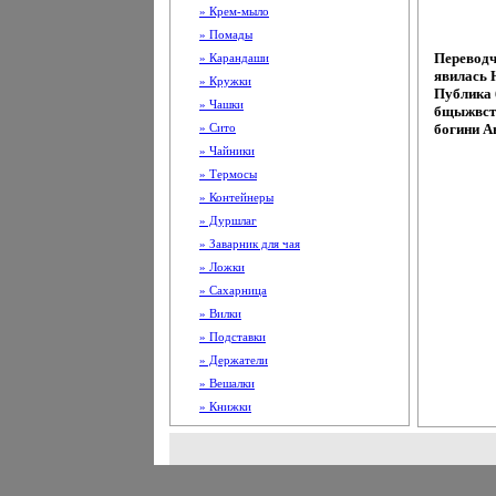
» Крем-мыло
» Помады
Переводчи
» Карандаши
явилась Н
» Кружки
Публика 
» Чашки
бщыжвстр
» Сито
богини А
» Чайники
» Термосы
» Контейнеры
» Дуршлаг
» Заварник для чая
» Ложки
» Сахарница
» Вилки
» Подставки
» Держатели
» Вешалки
» Книжки