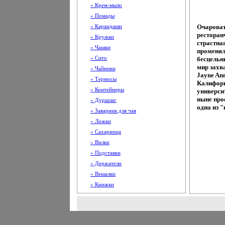
» Крем-мыло
» Помады
» Карандаши
Очароват
ресторан
» Кружки
страстна
» Чашки
променял
» Сито
бесцельны
мир захв
» Чайники
Jayne An
» Термосы
Калифорн
» Контейнеры
универси
ныне про
» Дуршлаг
одна из "
» Заварник для чая
» Ложки
» Сахарница
» Вилки
» Подставки
» Держатели
» Вешалки
» Книжки