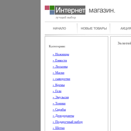
лучщий выбор
Золотой
Категории:
» Ножницы
» Емкости
» Лосьоны
» Маски
» сыворотки
» Кремы
» Гели
» Эмульсия
» Тоники
» Скрабы
» Дезодоранты
» Подарочный набор
» Шетки