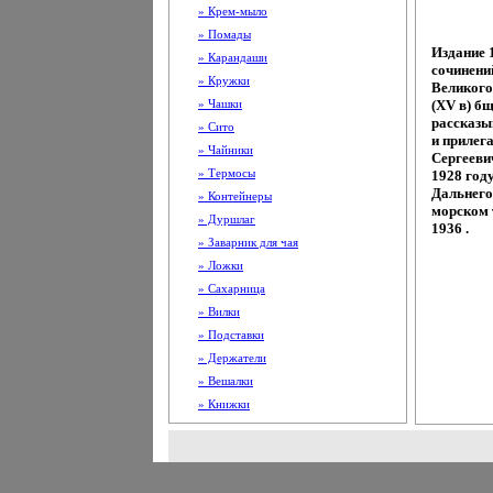
» Крем-мыло
» Помады
Издание 
» Карандаши
сочинени
» Кружки
Великого
» Чашки
(XV в) б
рассказы
» Сито
и прилег
» Чайники
Сергееви
» Термосы
1928 год
Дальнего
» Контейнеры
морском 
» Дуршлаг
1936 .
» Заварник для чая
» Ложки
» Сахарница
» Вилки
» Подставки
» Держатели
» Вешалки
» Книжки