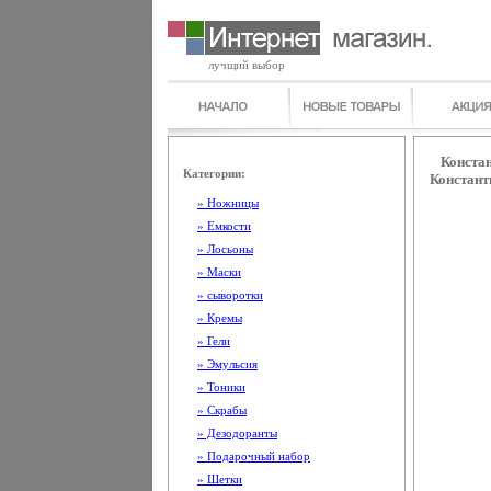
лучщий выбор
Констан
Категории:
Констант
» Ножницы
» Емкости
» Лосьоны
» Маски
» сыворотки
» Кремы
» Гели
» Эмульсия
» Тоники
» Скрабы
» Дезодоранты
» Подарочный набор
» Шетки