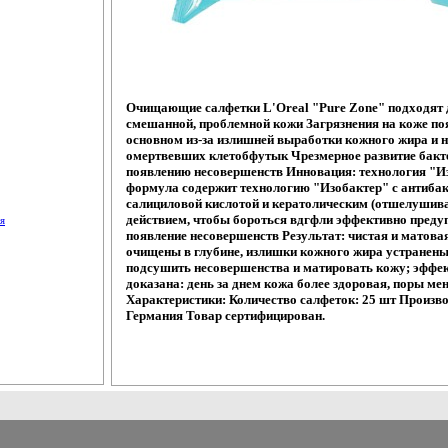
Очищающие салфетки L'Oreal "Pure Zone" подходят 
смешанной, проблемной кожи Загрязнения на коже по
основном из-за излишней выработки кожного жира и 
омертвевших клетобфутык Чрезмерное развитие бакт
появлению несовершенств Инновация: технология "И
формула содержит технологию "Изобактер" с антиба
салициловой кислотой и кератолическим (отшелуши
действием, чтобы бороться вдгфли эффективно преду
я
появление несовершенств Результат: чистая и матова
очищены в глубине, излишки кожного жира устранены
подсушить несовершенства и матировать кожу; эффе
доказана: день за днем кожа более здоровая, поры ме
Характеристики: Количество салфеток: 25 шт Произво
Германия Товар сертифицирован.