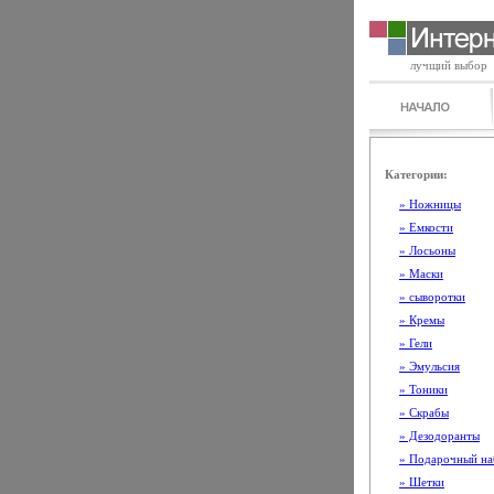
лучщий выбор
Категории:
» Ножницы
» Емкости
» Лосьоны
» Маски
» сыворотки
» Кремы
» Гели
» Эмульсия
» Тоники
» Скрабы
» Дезодоранты
» Подарочный на
» Шетки