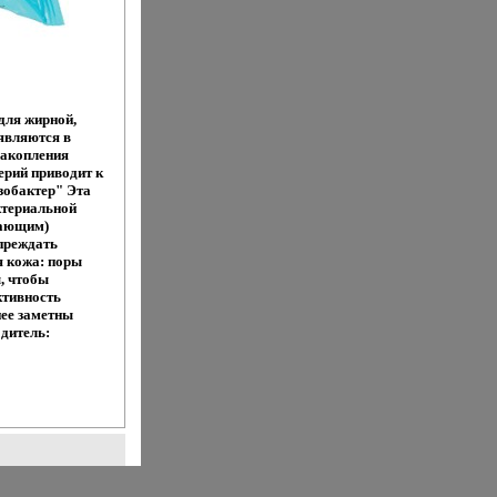
для жирной,
являются в
накопления
ерий приводит к
зобактер" Эта
ктериальной
вающим)
преждать
я кожа: поры
, чтобы
ктивность
нее заметны
дитель: