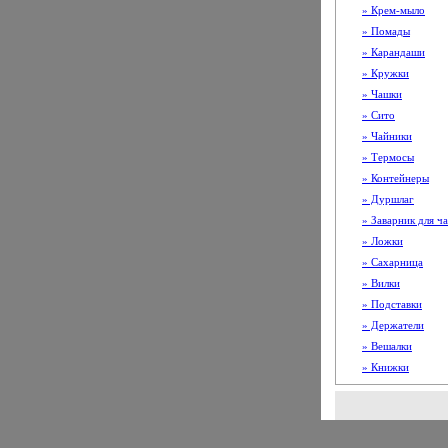
» Крем-мыло
» Помады
» Карандаши
» Кружки
» Чашки
» Сито
» Чайники
» Термосы
» Контейнеры
» Дуршлаг
» Заварник для ча
» Ложки
» Сахарница
» Вилки
» Подставки
» Держатели
» Вешалки
» Книжки