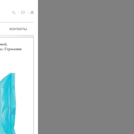
ной,
ь: Германия