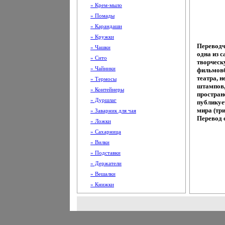
» Крем-мыло
» Помады
» Карандаши
» Кружки
Переводч
» Чашки
одна из 
» Сито
творческ
» Чайники
фильмовб
театра, 
» Термосы
штампов,
» Контейнеры
пространс
» Дуршлаг
публикуе
мира (тр
» Заварник для чая
Перевод 
» Ложки
» Сахарница
» Вилки
» Подставки
» Держатели
» Вешалки
» Книжки