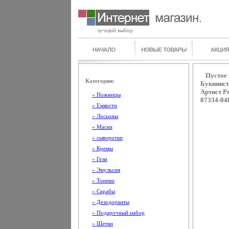
лучщий выбор
Пустое 
Категории:
Букинист
Артист Ре
» Ножницы
87334-04
» Емкости
» Лосьоны
» Маски
» сыворотки
» Кремы
» Гели
» Эмульсия
» Тоники
» Скрабы
» Дезодоранты
» Подарочный набор
» Шетки